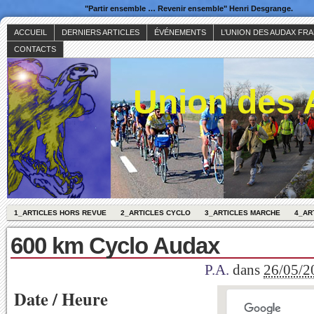
"Partir ensemble … Revenir ensemble" Henri Desgrange.
ACCUEIL
DERNIERS ARTICLES
ÉVÉNEMENTS
L’UNION DES AUDAX FR
CONTACTS
Union des 
1_ARTICLES HORS REVUE
2_ARTICLES CYCLO
3_ARTICLES MARCHE
4_AR
600 km Cyclo Audax
P.A.
dans
26/05/2
Date / Heure